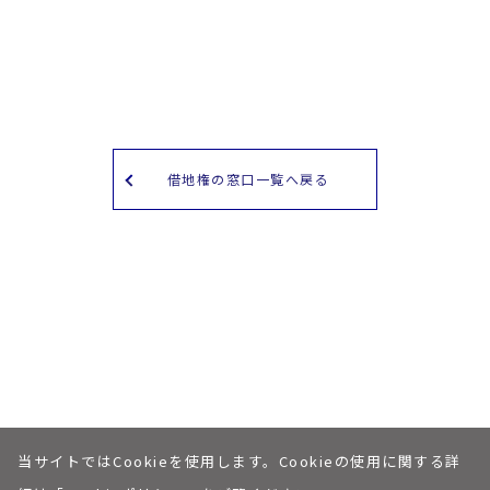
借地権の窓口一覧へ戻る
当サイトではCookieを使用します。Cookieの使用に関する詳
個人情報保護への取り組みについて
私たちについて
© Shinsei Land corp.