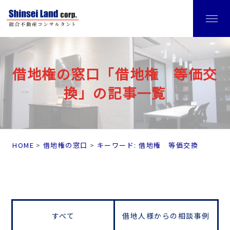
借地権の窓口「借地権 等価交
換」の記事一覧
HOME
借地権の窓口
キーワード: 借地権 等価交換
すべて
借地人様からの相談事例