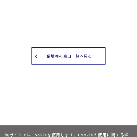
借地権の窓口一覧へ戻る
当サイトではCookieを使用します。Cookieの使用に関する詳
個人情報保護への取り組みについて
私たちについて
© Shinsei Land corp.