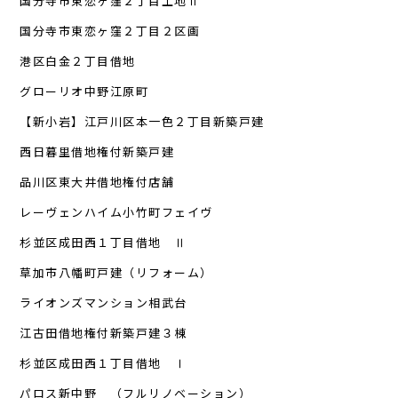
国分寺市東恋ヶ窪２丁目土地Ⅱ
国分寺市東恋ヶ窪２丁目２区画
港区白金２丁目借地
グローリオ中野江原町
【新小岩】江戸川区本一色２丁目新築戸建
西日暮里借地権付新築戸建
品川区東大井借地権付店舗
レーヴェンハイム小竹町フェイヴ
杉並区成田西１丁目借地 Ⅱ
草加市八幡町戸建（リフォーム）
ライオンズマンション相武台
江古田借地権付新築戸建３棟
杉並区成田西１丁目借地 Ⅰ
パロス新中野 （フルリノベーション）