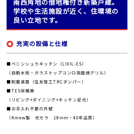
南西角地の借地権付き新築戸建。
学校や生活施設が近く、住環境の
良い立地です。
充実の設備と仕様
■ペニンシュラキッチン（LIXIL-ES）
（自動水栓・ガラストップコンロ両面焼グリル）
■制震装置（住友理工TRCダンパー）
■TES床暖房
（リビング+ダイニング+キッチン足元）
■お手入れ不要の外壁
（Kmew製 光セラ 18mm・40年品質）