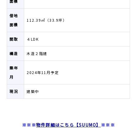
面積
借地
112.39㎡（33.9坪）
面積
間取
４LDK
構造
木造２階建
築年
2024年11月予定
月
現況
建築中
※※※
物件詳細はこちら【SUUMO】
※※※