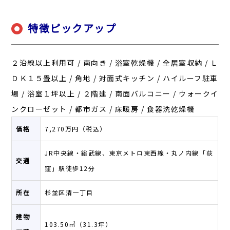
特徴ピックアップ
２沿線以上利用可 / 南向き / 浴室乾燥機 / 全居室収納 / Ｌ
ＤＫ１５畳以上 / 角地 / 対面式キッチン / ハイルーフ駐車
場 / 浴室１坪以上 / ２階建 / 南面バルコニー / ウォークイ
ンクローゼット / 都市ガス / 床暖房 / 食器洗乾燥機
価格
7,270万円（税込）
JR中央線・総武線、東京メトロ東西線・丸ノ内線「荻
交通
窪」駅徒歩12分
所在
杉並区清一丁目
建物
103.50㎡（31.3坪）