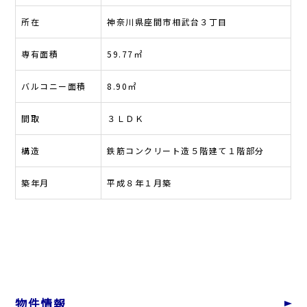
所在
神奈川県座間市相武台３丁目
専有面積
59.77㎡
バルコニー面積
8.90㎡
間取
３ＬＤＫ
構造
鉄筋コンクリート造５階建て１階部分
築年月
平成８年１月築
物件情報