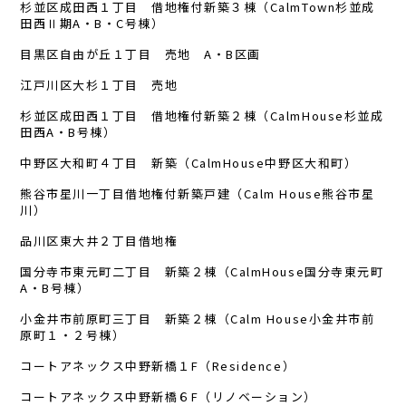
杉並区成田西１丁目 借地権付新築３棟（CalmTown杉並成
田西Ⅱ期A・B・C号棟）
目黒区自由が丘１丁目 売地 A・B区画
江戸川区大杉１丁目 売地
杉並区成田西１丁目 借地権付新築２棟（CalmHouse杉並成
田西A・B号棟）
中野区大和町４丁目 新築（CalmHouse中野区大和町）
熊谷市星川一丁目借地権付新築戸建（Calm House熊谷市星
川）
品川区東大井２丁目借地権
国分寺市東元町二丁目 新築２棟（CalmHouse国分寺東元町
A・B号棟）
小金井市前原町三丁目 新築２棟（Calm House小金井市前
原町１・２号棟）
コートアネックス中野新橋１F（Residence）
コートアネックス中野新橋６F（リノベーション）