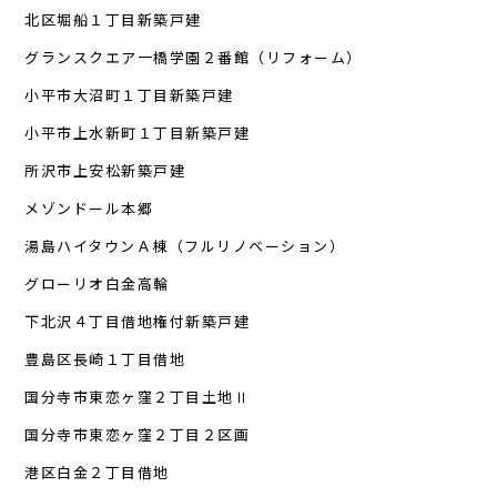
北区堀船１丁目新築戸建
グランスクエア一橋学園２番館（リフォーム）
小平市大沼町１丁目新築戸建
小平市上水新町１丁目新築戸建
所沢市上安松新築戸建
メゾンドール本郷
湯島ハイタウンＡ棟（フルリノベーション）
グローリオ白金高輪
下北沢４丁目借地権付新築戸建
豊島区長崎１丁目借地
国分寺市東恋ヶ窪２丁目土地Ⅱ
国分寺市東恋ヶ窪２丁目２区画
港区白金２丁目借地