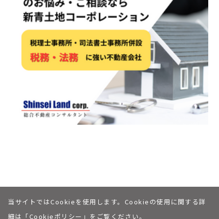
当サイトではCookieを使用します。Cookieの使用に関する詳
個人情報保護への取り組みについて
私たちについて
© Shinsei Land corp.
細は「
Cookieポリシー
」をご覧ください。