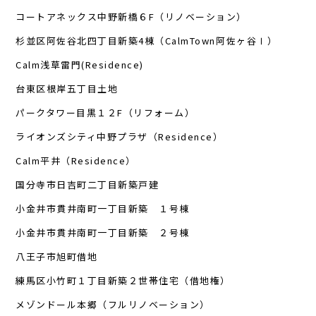
コートアネックス中野新橋６F（リノベーション）
杉並区阿佐谷北四丁目新築4棟（CalmTown阿佐ヶ谷Ⅰ）
Calm浅草雷門(Residence)
台東区根岸五丁目土地
パークタワー目黒１２F（リフォーム）
ライオンズシティ中野プラザ（Residence）
Calm平井（Residence）
国分寺市日吉町二丁目新築戸建
小金井市貫井南町一丁目新築 １号棟
小金井市貫井南町一丁目新築 ２号棟
八王子市旭町借地
練馬区小竹町１丁目新築２世帯住宅（借地権）
メゾンドール本郷（フルリノベーション）