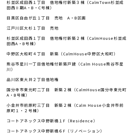
杉並区成田西１丁目 借地権付新築３棟（CalmTown杉並成
田西Ⅱ期A・B・C号棟）
目黒区自由が丘１丁目 売地 A・B区画
江戸川区大杉１丁目 売地
杉並区成田西１丁目 借地権付新築２棟（CalmHouse杉並成
田西A・B号棟）
中野区大和町４丁目 新築（CalmHouse中野区大和町）
熊谷市星川一丁目借地権付新築戸建（Calm House熊谷市星
川）
品川区東大井２丁目借地権
国分寺市東元町二丁目 新築２棟（CalmHouse国分寺東元町
A・B号棟）
小金井市前原町三丁目 新築２棟（Calm House小金井市前
原町１・２号棟）
コートアネックス中野新橋１F（Residence）
コートアネックス中野新橋６F（リノベーション）