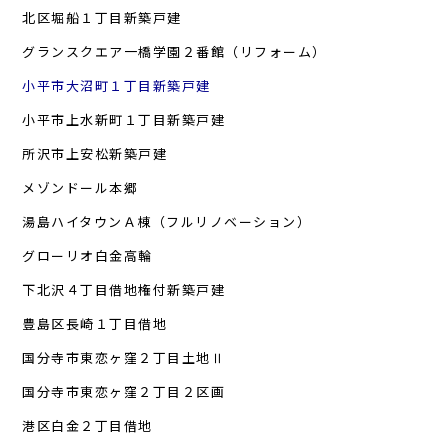
北区堀船１丁目新築戸建
グランスクエア一橋学園２番館（リフォーム）
小平市大沼町１丁目新築戸建
小平市上水新町１丁目新築戸建
所沢市上安松新築戸建
メゾンドール本郷
湯島ハイタウンＡ棟（フルリノベーション）
グローリオ白金高輪
下北沢４丁目借地権付新築戸建
豊島区長崎１丁目借地
国分寺市東恋ヶ窪２丁目土地Ⅱ
国分寺市東恋ヶ窪２丁目２区画
港区白金２丁目借地