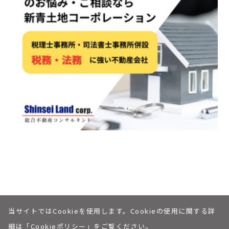
当サイトではCookieを使用します。Cookieの使用に関する詳
個人情報保護への取り組みについて
私たちについて
© Shinsei Land corp.
細は「
Cookieポリシー
」をご覧ください。