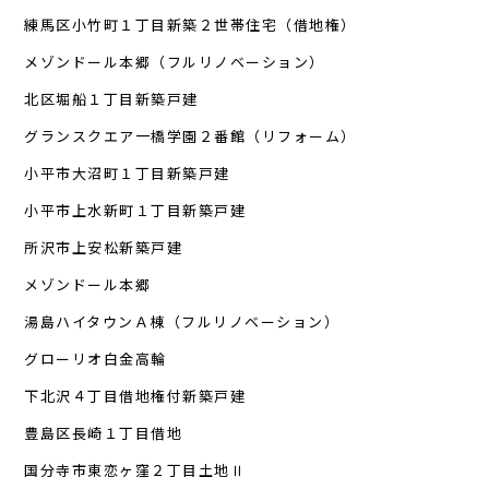
練馬区小竹町１丁目新築２世帯住宅（借地権）
メゾンドール本郷（フルリノベーション）
北区堀船１丁目新築戸建
グランスクエア一橋学園２番館（リフォーム）
小平市大沼町１丁目新築戸建
小平市上水新町１丁目新築戸建
所沢市上安松新築戸建
メゾンドール本郷
湯島ハイタウンＡ棟（フルリノベーション）
グローリオ白金高輪
下北沢４丁目借地権付新築戸建
豊島区長崎１丁目借地
国分寺市東恋ヶ窪２丁目土地Ⅱ