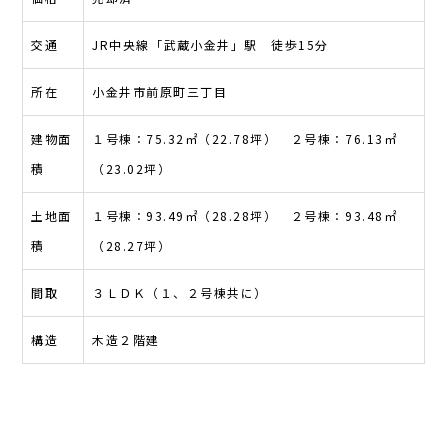
交通
JR中央線「武蔵小金井」駅 徒歩15分
所在
小金井市前原町三丁目
建物面
１号棟：75.32㎡（22.78坪） ２号棟：76.13㎡
積
（23.02坪）
土地面
１号棟：93.49㎡（28.28坪） ２号棟：93.48㎡
積
（28.27坪）
間取
３ＬＤＫ（１、２号棟共に）
構造
木造２階建