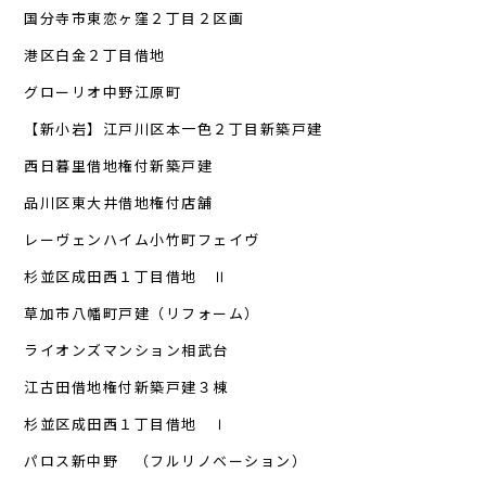
国分寺市東恋ヶ窪２丁目２区画
港区白金２丁目借地
グローリオ中野江原町
【新小岩】江戸川区本一色２丁目新築戸建
西日暮里借地権付新築戸建
品川区東大井借地権付店舗
レーヴェンハイム小竹町フェイヴ
杉並区成田西１丁目借地 Ⅱ
草加市八幡町戸建（リフォーム）
ライオンズマンション相武台
江古田借地権付新築戸建３棟
杉並区成田西１丁目借地 Ⅰ
パロス新中野 （フルリノベーション）