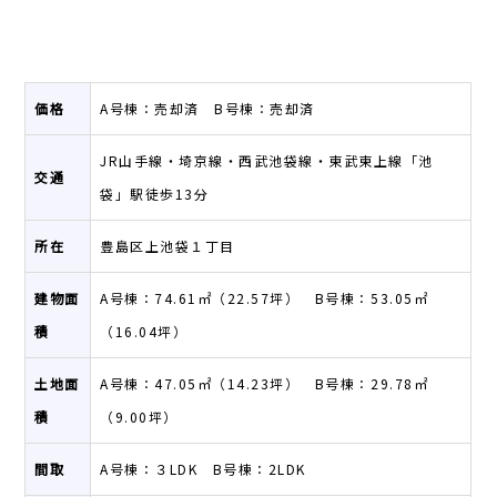
価格
A号棟：売却済 B号棟：売却済
JR山手線・埼京線・西武池袋線・東武東上線「池
交通
袋」駅徒歩13分
所在
豊島区上池袋１丁目
建物面
A号棟：74.61㎡（22.57坪） B号棟：53.05㎡
積
（16.04坪）
土地面
A号棟：47.05㎡（14.23坪） B号棟：29.78㎡
積
（9.00坪）
間取
A号棟：３LDK B号棟：2LDK