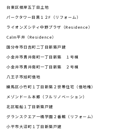
台東区根岸五丁目土地
パークタワー目黒１２F（リフォーム）
ライオンズシティ中野プラザ（Residence）
Calm平井（Residence）
国分寺市日吉町二丁目新築戸建
小金井市貫井南町一丁目新築 １号棟
小金井市貫井南町一丁目新築 ２号棟
八王子市旭町借地
練馬区小竹町１丁目新築２世帯住宅（借地権）
メゾンドール本郷（フルリノベーション）
北区堀船１丁目新築戸建
グランスクエア一橋学園２番館（リフォーム）
小平市大沼町１丁目新築戸建