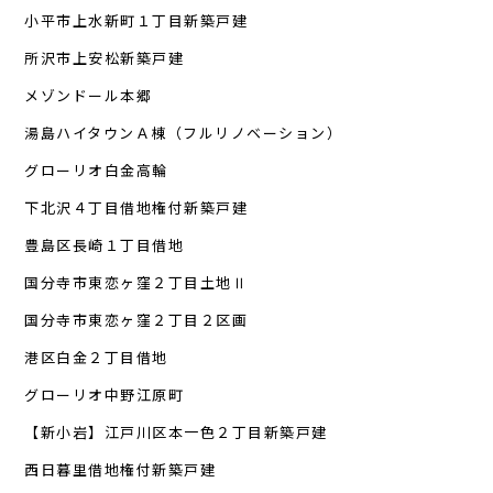
小平市上水新町１丁目新築戸建
所沢市上安松新築戸建
メゾンドール本郷
湯島ハイタウンＡ棟（フルリノベーション）
グローリオ白金高輪
下北沢４丁目借地権付新築戸建
豊島区長崎１丁目借地
国分寺市東恋ヶ窪２丁目土地Ⅱ
国分寺市東恋ヶ窪２丁目２区画
港区白金２丁目借地
グローリオ中野江原町
【新小岩】江戸川区本一色２丁目新築戸建
西日暮里借地権付新築戸建