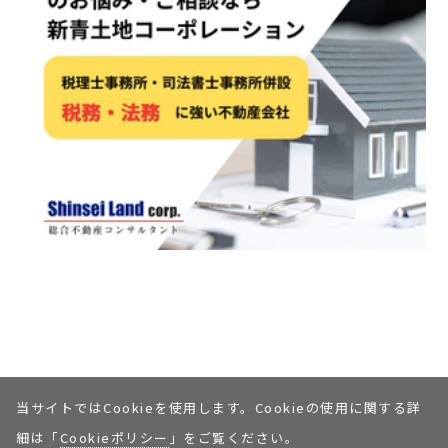
当サイトではCookieを使用します。Cookieの使用に関する詳
個人情報保護への取り組みについて
私たちについて
© Shinsei Land corp.
細は「
Cookieポリシー
」をご覧ください。