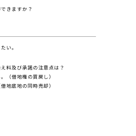
却できますか？
したい。
換え料及び承諾の注意点は？
い。（借地権の買戻し）
（借地底地の同時売却）
。